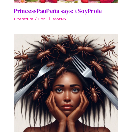
PrincessPauPeña says: #SoyProle
Literatura
/ Por
ElTarotMx