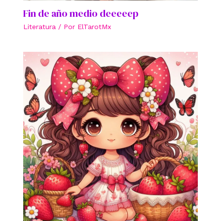
Fin de año medio deeeeep
Literatura
/ Por
ElTarotMx