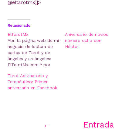
@eltarotmx]]>
Relacionado
ElTarotMx
Aniversario de novios
Abrí la página web de mi
número ocho con
negocio de lectura de
Héctor
cartas de Tarot y de
ángeles y arcángeles:
ElTarotMx.com Y por
cuestiones relacionadas
Tarot Adivinatorio y
con mi oficio actual,
Terapéutico: Primer
escribiré ahí. Aquí pues...
aniversario en Facebook
No sé. Aquí tal vez no
escriba si no es sobre el
acto mismo de escribir.
Navegación
←
Entrada
de