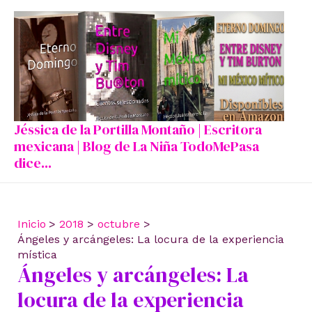
Ir
al
contenido
Jéssica de la Portilla Montaño | Escritora
mexicana | Blog de La Niña TodoMePasa
dice...
Inicio
2018
octubre
Ángeles y arcángeles: La locura de la experiencia
mística
Ángeles y arcángeles: La
locura de la experiencia