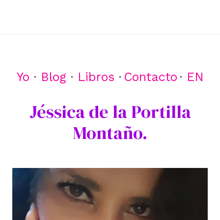
Ir
al
contenido
Yo
·
Blog
·
Libros
·
Contacto
·
EN
Jéssica de la Portilla
Montaño.