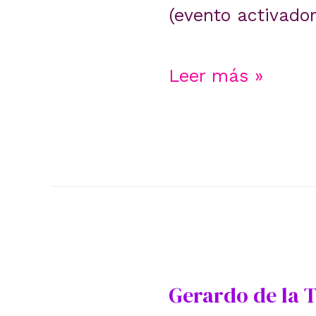
(evento activador
El
Leer más »
ABC
de
respuesta
contra
problemas
Gerardo de la To