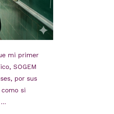
fue mi primer
éxico, SOGEM
ses, por sus
r como si
 …