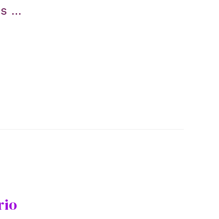
es …
rio