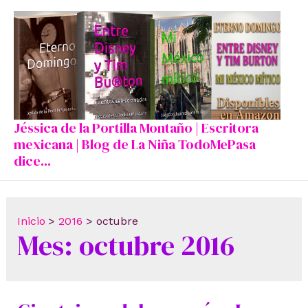
Ir
al
contenido
Jéssica de la Portilla Montaño | Escritora
mexicana | Blog de La Niña TodoMePasa
dice...
Inicio
2016
octubre
Mes:
octubre 2016