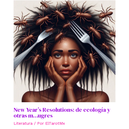
New Year’s Resolutions: de ecología y
otras m…ugres
Literatura
/ Por
ElTarotMx