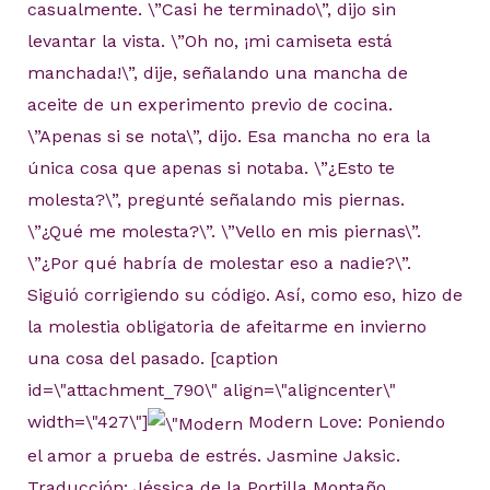
casualmente. \”Casi he terminado\”, dijo sin
levantar la vista. \”Oh no, ¡mi camiseta está
manchada!\”, dije, señalando una mancha de
aceite de un experimento previo de cocina.
\”Apenas si se nota\”, dijo. Esa mancha no era la
única cosa que apenas si notaba. \”¿Esto te
molesta?\”, pregunté señalando mis piernas.
\”¿Qué me molesta?\”. \”Vello en mis piernas\”.
\”¿Por qué habría de molestar eso a nadie?\”.
Siguió corrigiendo su código. Así, como eso, hizo de
la molestia obligatoria de afeitarme en invierno
una cosa del pasado. [caption
id=\"attachment_790\" align=\"aligncenter\"
width=\"427\"]
Modern Love: Poniendo
el amor a prueba de estrés. Jasmine Jaksic.
Traducción: Jéssica de la Portilla Montaño.