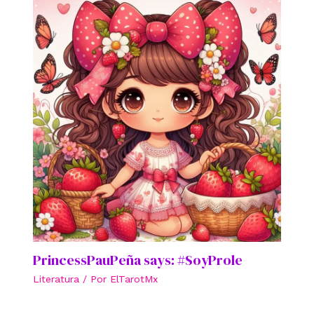
PrincessPauPeña says: #SoyProle
Literatura
/ Por
ElTarotMx