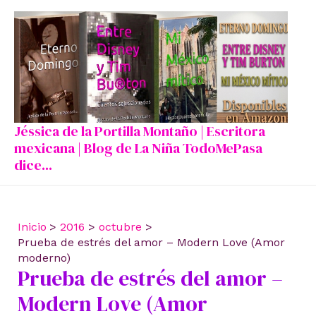
Ir
al
contenido
Jéssica de la Portilla Montaño | Escritora
mexicana | Blog de La Niña TodoMePasa
dice...
Inicio
2016
octubre
Prueba de estrés del amor – Modern Love (Amor
moderno)
Prueba de estrés del amor –
Modern Love (Amor