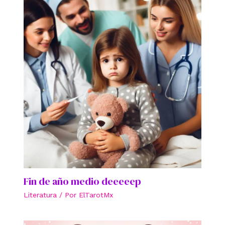
Fin de año medio deeeeep
Literatura
/ Por
ElTarotMx