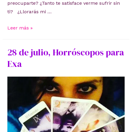
preocuparte? ¿Tanto te satisface verme sufrir sin
ti? ¿Llorarás mi …
No
Leer más »
me
mates
28 de julio, Horróscopos para
todavía
Exa