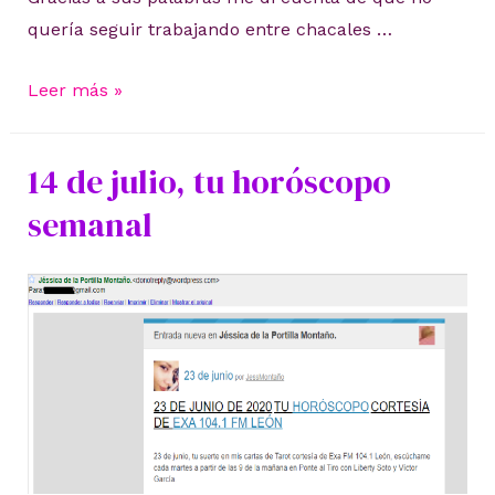
quería seguir trabajando entre chacales …
Mensaje
Leer más »
para
México
14 de julio, tu horóscopo
y
semanal
América
Latina