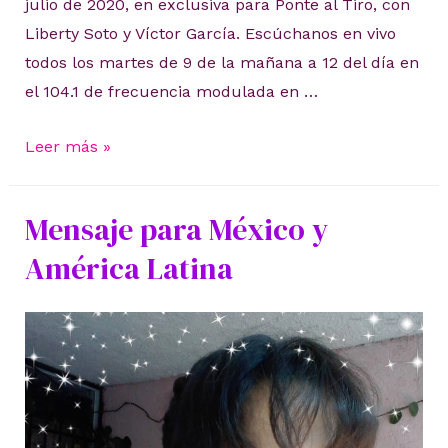
julio de 2020, en exclusiva para Ponte al Tiro, con
Liberty Soto y Víctor García. Escúchanos en vivo
todos los martes de 9 de la mañana a 12 del día en
el 104.1 de frecuencia modulada en …
21
Leer más »
de
julio
Mensaje para México y
de
América Latina
2020,
horróscopos