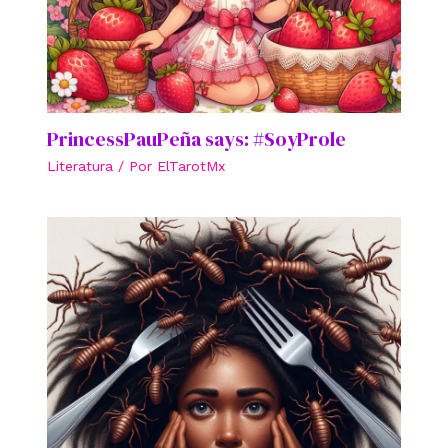
PrincessPauPeña says: #SoyProle
Literatura
/ Por
ElTarotMx