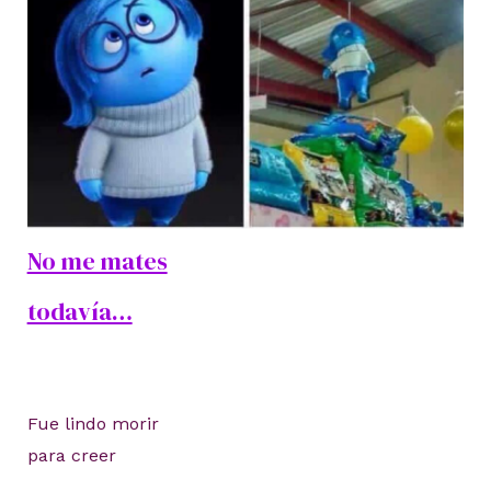
No me mates
todavía…
Fue lindo morir
para creer