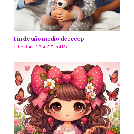
Fin de año medio deeeeep
Literatura
/ Por
ElTarotMx