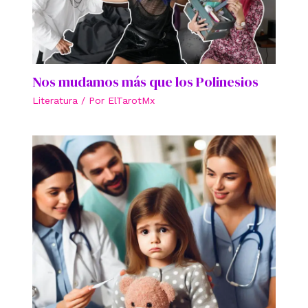
Nos mudamos más que los Polinesios
Literatura
/ Por
ElTarotMx