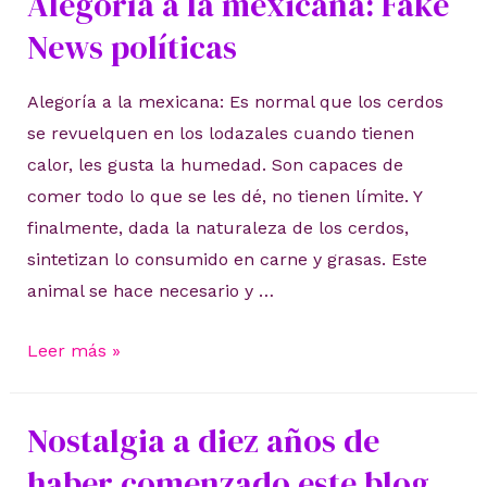
Alegoría a la mexicana: Fake
News políticas
Alegoría a la mexicana: Es normal que los cerdos
se revuelquen en los lodazales cuando tienen
calor, les gusta la humedad. Son capaces de
comer todo lo que se les dé, no tienen límite. Y
finalmente, dada la naturaleza de los cerdos,
sintetizan lo consumido en carne y grasas. Este
animal se hace necesario y …
Alegoría
Leer más »
a
la
Nostalgia a diez años de
mexicana:
haber comenzado este blog
Fake