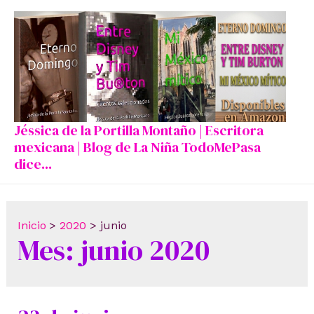
Ir
al
contenido
Jéssica de la Portilla Montaño | Escritora
mexicana | Blog de La Niña TodoMePasa
dice...
Inicio
2020
junio
Mes:
junio 2020