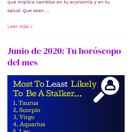
que implica cambios en tu economía y en tu
salud. Que sean …
9
Leer más »
de
junio,
Junio de 2020: Tu horóscopo
tu
del mes
horóscopo
de
la
semana