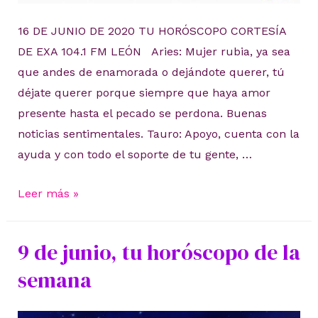
16 DE JUNIO DE 2020 TU HORÓSCOPO CORTESÍA
DE EXA 104.1 FM LEÓN Aries: Mujer rubia, ya sea
que andes de enamorada o dejándote querer, tú
déjate querer porque siempre que haya amor
presente hasta el pecado se perdona. Buenas
noticias sentimentales. Tauro: Apoyo, cuenta con la
ayuda y con todo el soporte de tu gente, …
16
Leer más »
de
junio
9 de junio, tu horóscopo de la
de
semana
2020,
tu
suerte