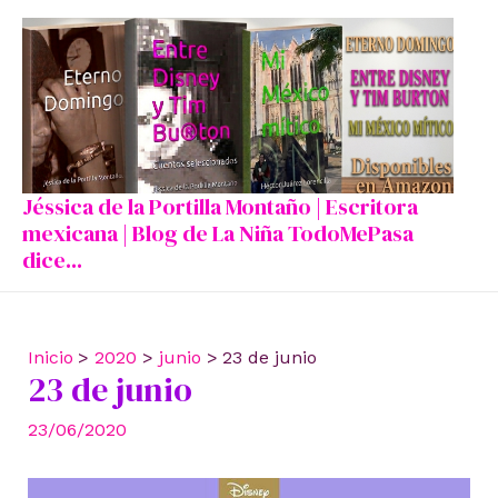
Ir
al
contenido
Jéssica de la Portilla Montaño | Escritora
mexicana | Blog de La Niña TodoMePasa
dice...
Inicio
2020
junio
23 de junio
23 de junio
23/06/2020