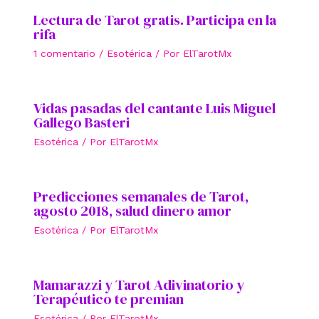
Lectura de Tarot gratis. Participa en la
rifa
1 comentario
/
Esotérica
/ Por
ElTarotMx
Vidas pasadas del cantante Luis Miguel
Gallego Basteri
Esotérica
/ Por
ElTarotMx
Predicciones semanales de Tarot,
agosto 2018, salud dinero amor
Esotérica
/ Por
ElTarotMx
Mamarazzi y Tarot Adivinatorio y
Terapéutico te premian
Esotérica
/ Por
ElTarotMx