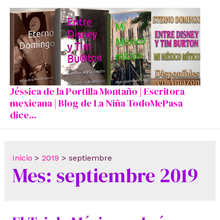
Ir
al
contenido
Jéssica de la Portilla Montaño | Escritora
mexicana | Blog de La Niña TodoMePasa
dice...
Inicio
2019
septiembre
Mes:
septiembre 2019