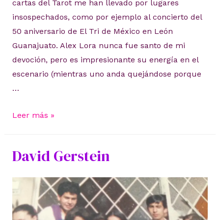
cartas del Tarot me han llevado por lugares
insospechados, como por ejemplo al concierto del
50 aniversario de El Tri de México en León
Guanajuato. Alex Lora nunca fue santo de mi
devoción, pero es impresionante su energía en el
escenario (mientras uno anda quejándose porque
…
El
Leer más »
Tri
de
David Gerstein
México
en
León
Guanajuato