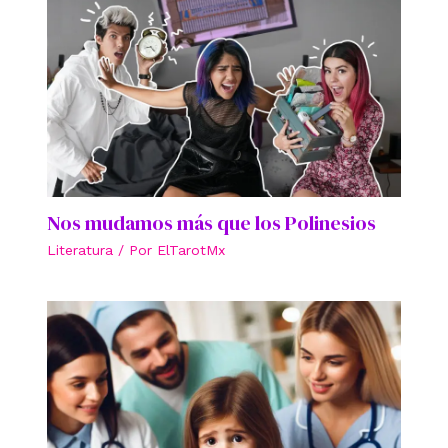
Nos mudamos más que los Polinesios
Literatura
/ Por
ElTarotMx