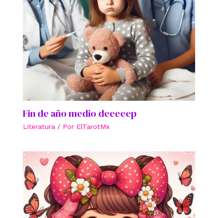
Fin de año medio deeeeep
Literatura
/ Por
ElTarotMx