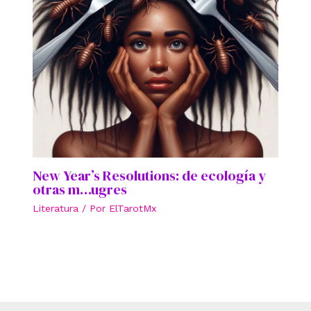
New Year’s Resolutions: de ecología y
otras m…ugres
Literatura
/ Por
ElTarotMx