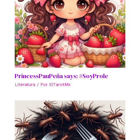
PrincessPauPeña says: #SoyProle
Literatura
/ Por
ElTarotMx