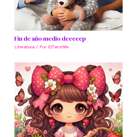
Fin de año medio deeeeep
Literatura
/ Por
ElTarotMx