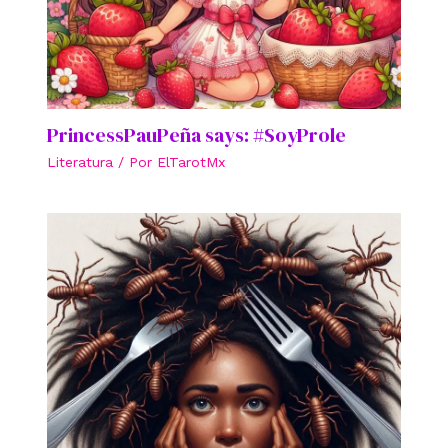
PrincessPauPeña says: #SoyProle
Literatura
/ Por
ElTarotMx