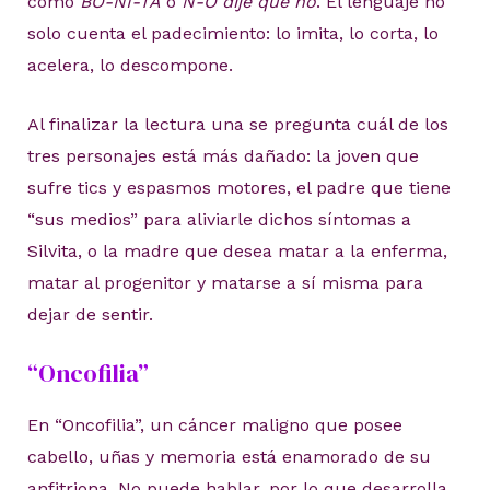
como
BO-NI-TA
o
N-O dije que no
. El lenguaje no
solo cuenta el padecimiento: lo imita, lo corta, lo
acelera, lo descompone.
Al finalizar la lectura una se pregunta cuál de los
tres personajes está más dañado: la joven que
sufre tics y espasmos motores, el padre que tiene
“sus medios” para aliviarle dichos síntomas a
Silvita, o la madre que desea matar a la enferma,
matar al progenitor y matarse a sí misma para
dejar de sentir.
“Oncofilia”
En “Oncofilia”, un cáncer maligno que posee
cabello, uñas y memoria está enamorado de su
anfitriona. No puede hablar, por lo que desarrolla