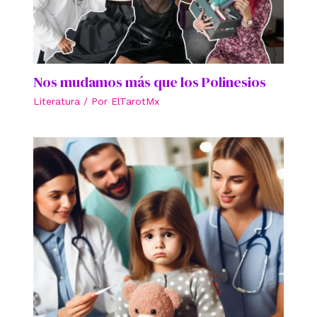
Nos mudamos más que los Polinesios
Literatura
/ Por
ElTarotMx