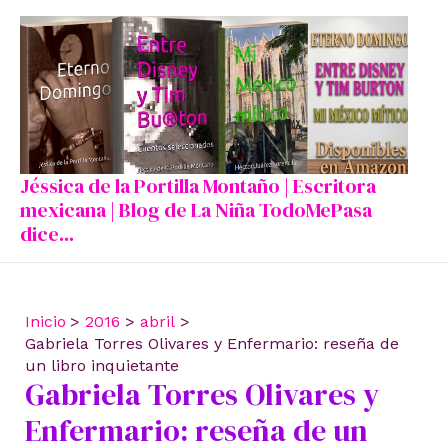
Ir
al
contenido
Jéssica de la Portilla Montaño | Escritora
mexicana | Blog de La Niña TodoMePasa
dice...
Inicio
2016
abril
Gabriela Torres Olivares y Enfermario: reseña de
un libro inquietante
Gabriela Torres Olivares y
Enfermario: reseña de un