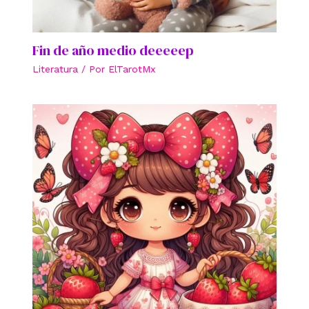
Fin de año medio deeeeep
Literatura
/ Por
ElTarotMx