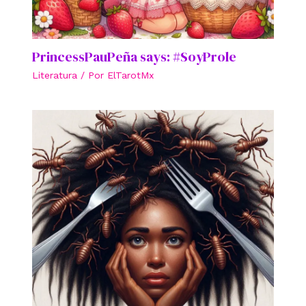
PrincessPauPeña says: #SoyProle
Literatura
/ Por
ElTarotMx