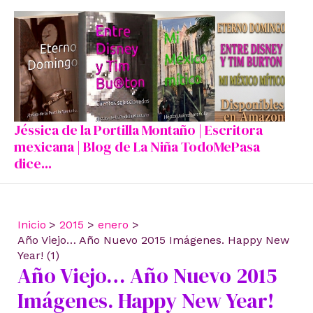
Ir
al
contenido
Jéssica de la Portilla Montaño | Escritora
mexicana | Blog de La Niña TodoMePasa
dice...
Inicio
2015
enero
Año Viejo… Año Nuevo 2015 Imágenes. Happy New
Year! (1)
Año Viejo… Año Nuevo 2015
Imágenes. Happy New Year!