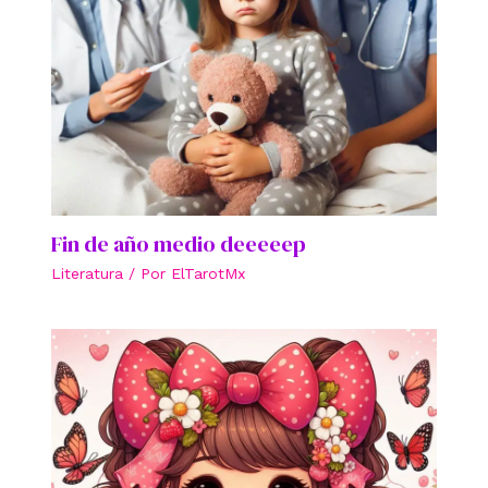
Fin de año medio deeeeep
Literatura
/ Por
ElTarotMx