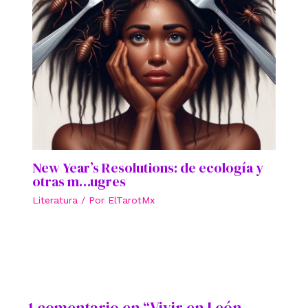
New Year’s Resolutions: de ecología y
otras m…ugres
Literatura
/ Por
ElTarotMx
1 comentario en “Vivir en León