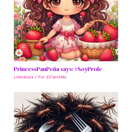
PrincessPauPeña says: #SoyProle
Literatura
/ Por
ElTarotMx