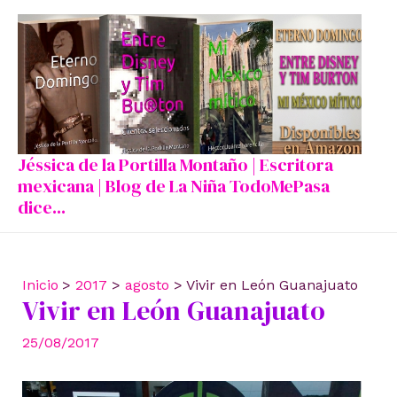
Ir
al
contenido
Jéssica de la Portilla Montaño | Escritora
mexicana | Blog de La Niña TodoMePasa
dice...
Inicio
2017
agosto
Vivir en León Guanajuato
Vivir en León Guanajuato
25/08/2017