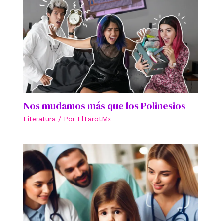
Nos mudamos más que los Polinesios
Literatura
/ Por
ElTarotMx