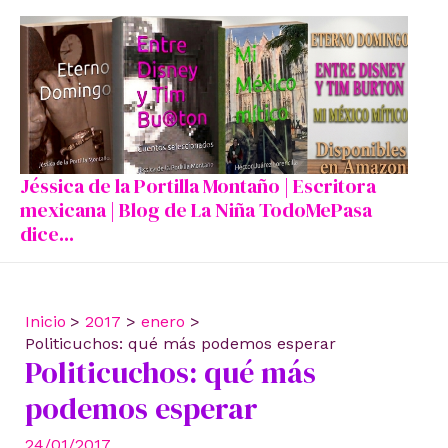
Ir
al
contenido
Jéssica de la Portilla Montaño | Escritora
mexicana | Blog de La Niña TodoMePasa
dice...
Inicio
2017
enero
Politicuchos: qué más podemos esperar
Politicuchos: qué más
podemos esperar
24/01/2017