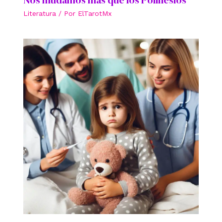
Literatura
/ Por
ElTarotMx