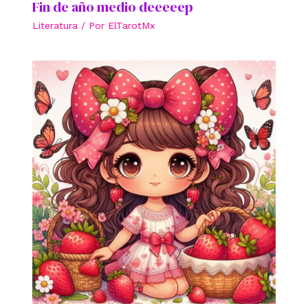
Fin de año medio deeeeep
Literatura
/ Por
ElTarotMx