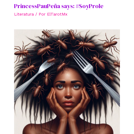
PrincessPauPeña says: #SoyProle
Literatura
/ Por
ElTarotMx