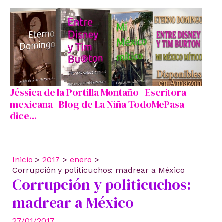
Ir
al
contenido
Jéssica de la Portilla Montaño | Escritora
mexicana | Blog de La Niña TodoMePasa
dice...
Inicio
2017
enero
Corrupción y politicuchos: madrear a México
Corrupción y politicuchos:
madrear a México
27/01/2017