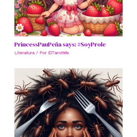
PrincessPauPeña says: #SoyProle
Literatura
/ Por
ElTarotMx