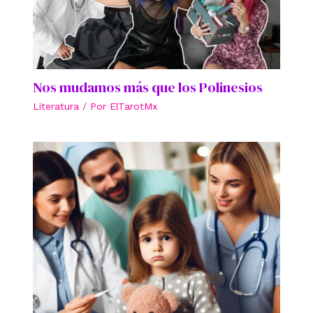
Nos mudamos más que los Polinesios
Literatura
/ Por
ElTarotMx