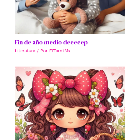
Fin de año medio deeeeep
Literatura
/ Por
ElTarotMx