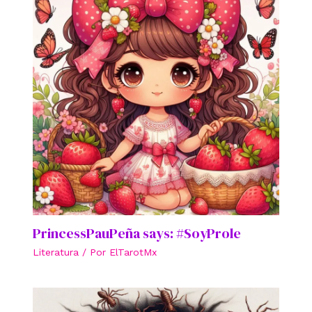
PrincessPauPeña says: #SoyProle
Literatura
/ Por
ElTarotMx