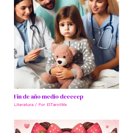
Fin de año medio deeeeep
Literatura
/ Por
ElTarotMx