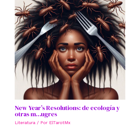
New Year’s Resolutions: de ecología y
otras m…ugres
Literatura
/ Por
ElTarotMx