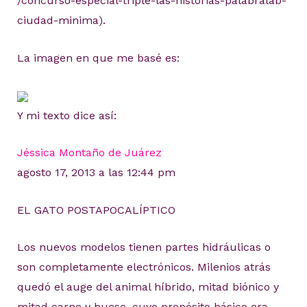
/concurso-especial-triple-las-historias-palabralab-
ciudad-minima).
La imagen en que me basé es:
Y mi texto dice así:
Jéssica Montaño de Juárez
agosto 17, 2013 a las 12:44 pm
EL GATO POSTAPOCALÍPTICO
Los nuevos modelos tienen partes hidráulicas o
son completamente electrónicos. Milenios atrás
quedó el auge del animal híbrido, mitad biónico y
mitad carne y hueso, cuyo propósito básico era