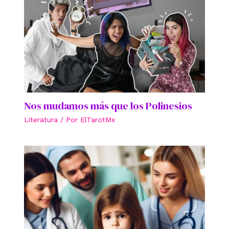
Nos mudamos más que los Polinesios
Literatura
/ Por
ElTarotMx