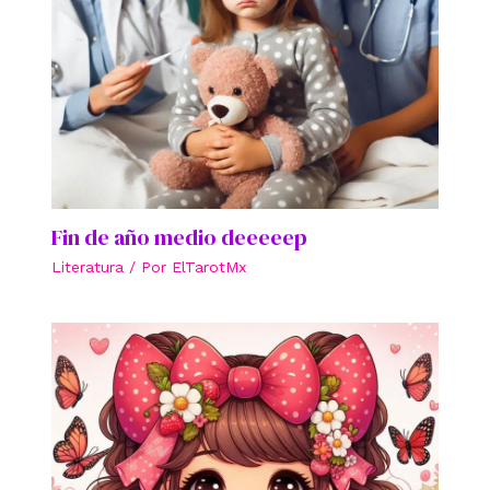
Fin de año medio deeeeep
Literatura
/ Por
ElTarotMx