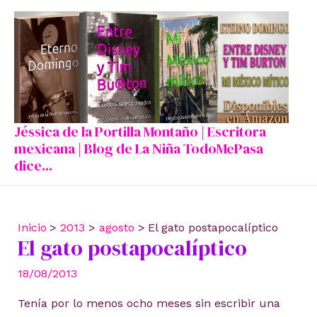
Ir
al
contenido
Jéssica de la Portilla Montaño | Escritora
mexicana | Blog de La Niña TodoMePasa
dice...
Inicio
2013
agosto
El gato postapocalíptico
El gato postapocalíptico
18/08/2013
Tenía por lo menos ocho meses sin escribir una