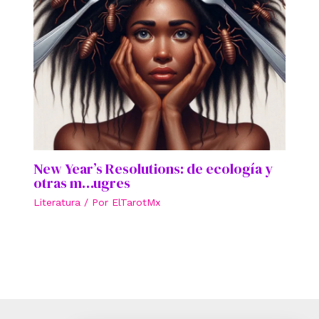
New Year’s Resolutions: de ecología y
otras m…ugres
Literatura
/ Por
ElTarotMx