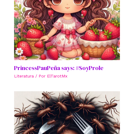
PrincessPauPeña says: #SoyProle
Literatura
/ Por
ElTarotMx