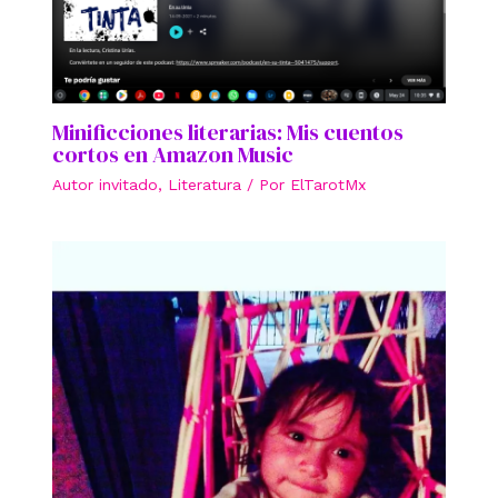
Minificciones literarias: Mis cuentos
cortos en Amazon Music
Autor invitado
,
Literatura
/ Por
ElTarotMx