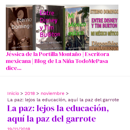
Ir
al
contenido
Jéssica de la Portilla Montaño | Escritora
mexicana | Blog de La Niña TodoMePasa
dice...
Inicio
2018
noviembre
La paz: lejos la educación, aquí la paz del garrote
La paz: lejos la educación,
aquí la paz del garrote
19/11/2018