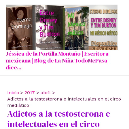
Ir
al
contenido
Jéssica de la Portilla Montaño | Escritora
mexicana | Blog de La Niña TodoMePasa
dice...
Inicio
2017
abril
Adictos a la testosterona e intelectuales en el circo
mediático
Adictos a la testosterona e
intelectuales en el circo