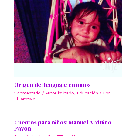
Origen del lenguaje en niños
1 comentario
/
Autor invitado
,
Educación
/ Por
ElTarotMx
Cuentos para niños: Manuel Arduino
Pavón