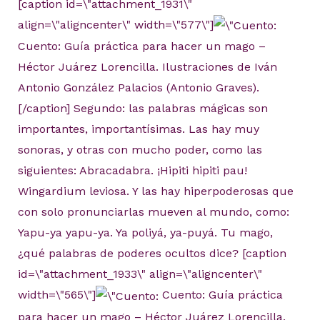
[caption id=\"attachment_1931\"
align=\"aligncenter\" width=\"577\"]
Cuento: Guía práctica para hacer un mago –
Héctor Juárez Lorencilla. Ilustraciones de Iván
Antonio González Palacios (Antonio Graves).
[/caption] Segundo: las palabras mágicas son
importantes, importantísimas. Las hay muy
sonoras, y otras con mucho poder, como las
siguientes: Abracadabra. ¡Hipiti hipiti pau!
Wingardium leviosa. Y las hay hiperpoderosas que
con solo pronunciarlas mueven al mundo, como:
Yapu-ya yapu-ya. Ya poliyá, ya-puyá. Tu mago,
¿qué palabras de poderes ocultos dice? [caption
id=\"attachment_1933\" align=\"aligncenter\"
width=\"565\"]
Cuento: Guía práctica
para hacer un mago – Héctor Juárez Lorencilla.