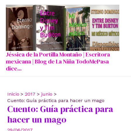
Ir
al
contenido
Jéssica de la Portilla Montaño | Escritora
mexicana | Blog de La Niña TodoMePasa
dice...
Inicio
2017
junio
Cuento: Guía práctica para hacer un mago
Cuento: Guía práctica para
hacer un mago
29/06/2017