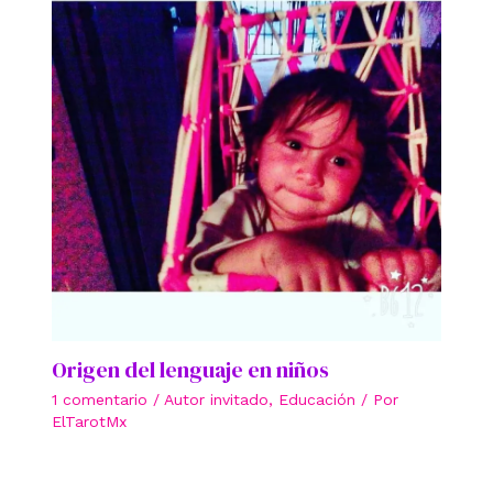
Origen del lenguaje en niños
1 comentario
/
Autor invitado
,
Educación
/ Por
ElTarotMx