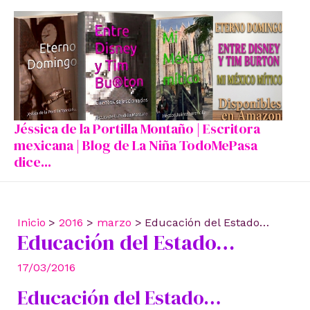
Ir
al
contenido
Jéssica de la Portilla Montaño | Escritora
mexicana | Blog de La Niña TodoMePasa
dice...
Inicio
2016
marzo
Educación del Estado…
Educación del Estado…
17/03/2016
Educación del Estado…