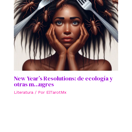
New Year’s Resolutions: de ecología y
otras m…ugres
Literatura
/ Por
ElTarotMx