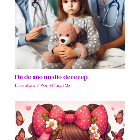
Fin de año medio deeeeep
Literatura
/ Por
ElTarotMx