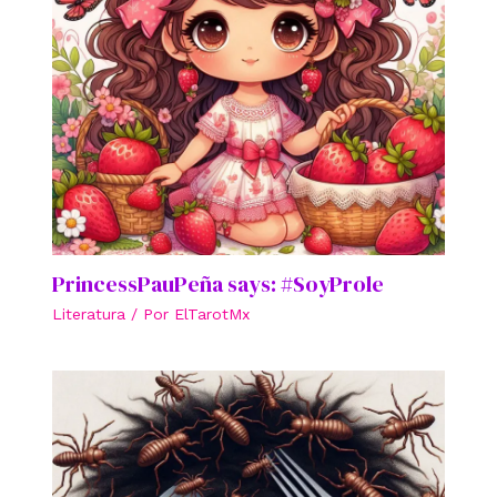
PrincessPauPeña says: #SoyProle
Literatura
/ Por
ElTarotMx