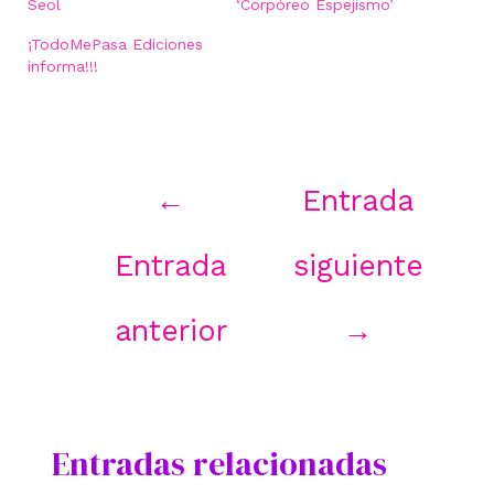
Seol
‘Corpóreo Espejismo’
¡TodoMePasa Ediciones
informa!!!
Navegación
←
Entrada
de
entradas
Entrada
siguiente
anterior
→
Entradas relacionadas