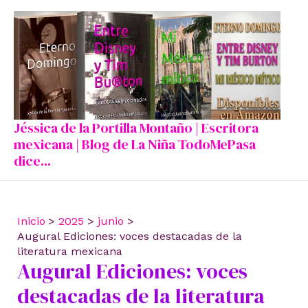
Ir
al
contenido
Jéssica de la Portilla Montaño | Escritora
mexicana | Blog de La Niña TodoMePasa
dice...
Inicio
2025
junio
Augural Ediciones: voces destacadas de la
literatura mexicana
Augural Ediciones: voces
destacadas de la literatura