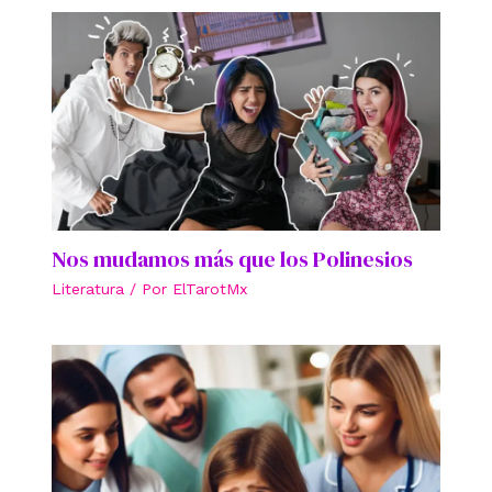
Nos mudamos más que los Polinesios
Literatura
/ Por
ElTarotMx