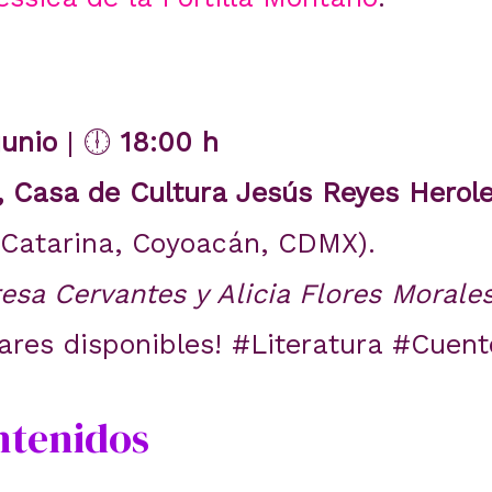
junio
| 🕕
18:00 h
, Casa de Cultura Jesús Reyes Herol
 Catarina, Coyoacán, CDMX).
resa Cervantes y Alicia Flores Morale
ares disponibles! #Literatura #Cuent
ntenidos