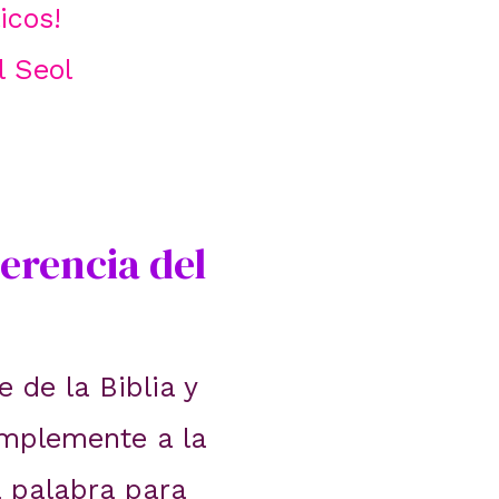
icos!
l Seol
herencia del
 de la Biblia y
 simplemente a la
 palabra para