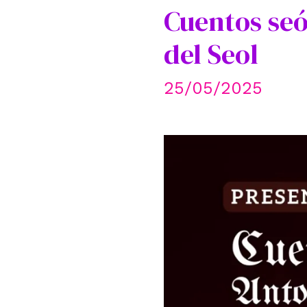
Cuentos seól
del Seol
25/05/2025