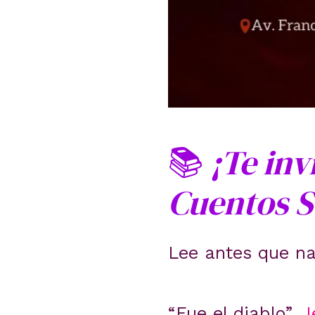
📚
¡Te inv
Cuentos S
Lee antes que na
“Fue el diablo”,
J