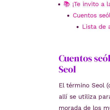
📚 ¡Te invito a 
Cuentos seóli
Lista de 
Cuentos seól
Seol
El término Seol (
allí se utiliza pa
morada de los m