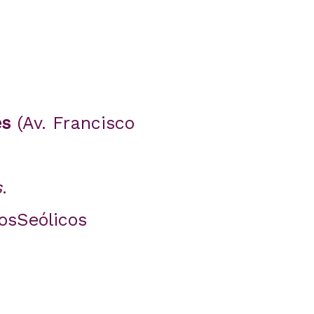
es
(Av. Francisco
s
.
osSeólicos