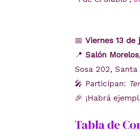
📅
Viernes 13 de 
📍
Salón Morelos
Sosa 202, Santa
🎤 Participan:
Te
🎉 ¡Habrá ejempl
Tabla de Co