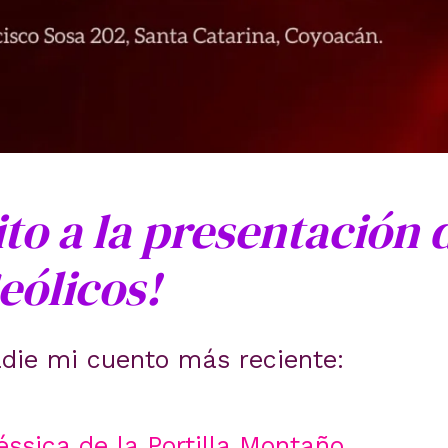
ito a la presentación d
eólicos!
die mi cuento más reciente:
éssica de la Portilla Montaño
.