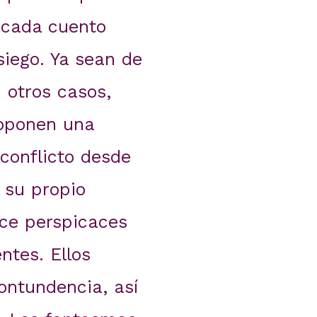
e cada cuento
siego. Ya sean de
n otros casos,
oponen una
conflicto desde
 su propio
ece perspicaces
ntes. Ellos
ontundencia, así