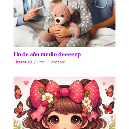
Fin de año medio deeeeep
Literatura
/ Por
ElTarotMx