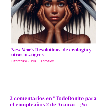
New Year’s Resolutions: de ecología y
otras m…ugres
Literatura
/ Por
ElTarotMx
2 comentarios en “TodoBonito para
el cumpleaños 2 de Aranza – ¡Ya