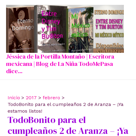
Ir
al
contenido
Jéssica de la Portilla Montaño | Escritora
mexicana | Blog de La Niña TodoMePasa
dice...
Inicio
2017
febrero
TodoBonito para el cumpleaños 2 de Aranza – ¡Ya
estamos listos!
TodoBonito para el
cumpleaños 2 de Aranza – ¡Ya