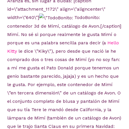
Aranza es, sin lugar a dudas: [caption
id=\"attachment_1172\" align=\"aligncenter\"
width=\"640\"]
TodoBonito:
contenedor 3d de Mimí, catálogo de Avon.[/caption]
Mimí. No sé si porque realmente le gusta Mimí o
porque es una palabra sencilla para decir (a
Hello
Kitty
le dice \”Kiky\”), pero desde que nació le he
comprado dos o tres cosas de Mimí (yo no soy fan:
a mí me gusta el Pato Donald porque tenemos un
genio bastante parecido, jajaja) y es un hecho que
le gusta. Por ejemplo, este contenedor de Mimí
\”en tercera dimensión\” de un catálogo de Avon. O
el conjunto completo de blusa y pantalón de Mimí
que su tía Tere le mandó desde California, y la
lámpara de Mimí (también de un catálogo de Avon)
que le trajo Santa Claus en su primera Navidad: