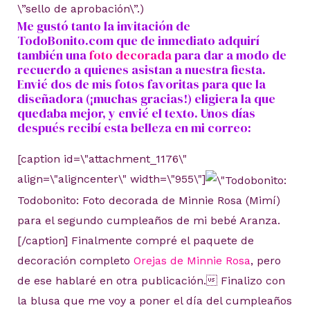
\”sello de aprobación\”.)
Me gustó tanto la invitación de
TodoBonito.com que de inmediato adquirí
también una
foto decorada
para dar a modo de
recuerdo a quienes asistan a nuestra fiesta.
Envié dos de mis fotos favoritas para que la
diseñadora (¡muchas gracias!) eligiera la que
quedaba mejor, y envié el texto. Unos días
después recibí esta belleza en mi correo:
[caption id=\"attachment_1176\"
align=\"aligncenter\" width=\"955\"]
Todobonito: Foto decorada de Minnie Rosa (Mimí)
para el segundo cumpleaños de mi bebé Aranza.
[/caption] Finalmente compré el paquete de
decoración completo
Orejas de Minnie Rosa
, pero
de ese hablaré en otra publicación. Finalizo con
la blusa que me voy a poner el día del cumpleaños