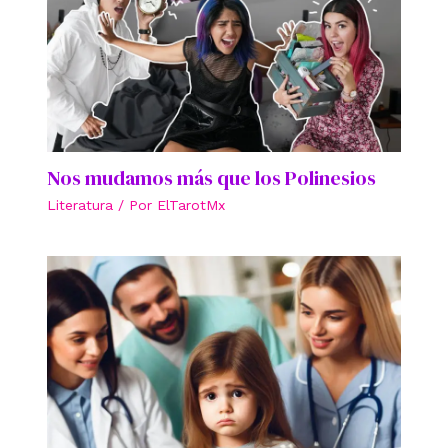
Nos mudamos más que los Polinesios
Literatura
/ Por
ElTarotMx