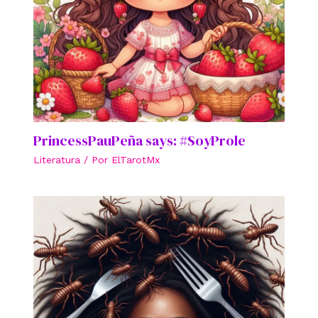
PrincessPauPeña says: #SoyProle
Literatura
/ Por
ElTarotMx