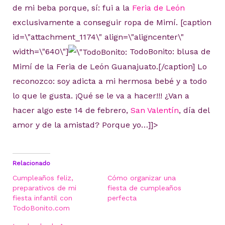
de mi beba porque, sí: fui a la
Feria de León
exclusivamente a conseguir ropa de Mimí. [caption
id=\"attachment_1174\" align=\"aligncenter\"
width=\"640\"]
TodoBonito: blusa de
Mimí de la Feria de León Guanajuato.[/caption] Lo
reconozco: soy adicta a mi hermosa bebé y a todo
lo que le gusta. ¡Qué se le va a hacer!!! ¿Van a
hacer algo este 14 de febrero,
San Valentín
, día del
amor y de la amistad? Porque yo…]]>
Relacionado
Cumpleaños feliz,
Cómo organizar una
preparativos de mi
fiesta de cumpleaños
fiesta infantil con
perfecta
TodoBonito.com