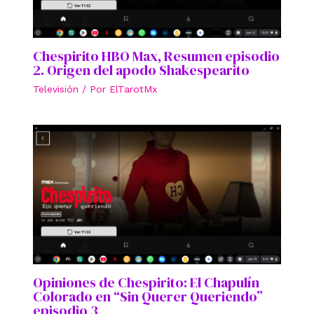
Chespirito HBO Max, Resumen episodio
2. Origen del apodo Shakespearito
Televisión
/ Por
ElTarotMx
Opiniones de Chespirito: El Chapulín
Colorado en “Sin Querer Queriendo”
episodio 3