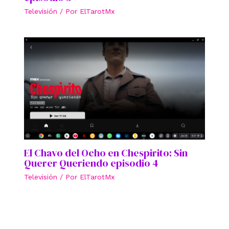
Televisión
/ Por
ElTarotMx
El Chavo del Ocho en Chespirito: Sin
Querer Queriendo episodio 4
Televisión
/ Por
ElTarotMx