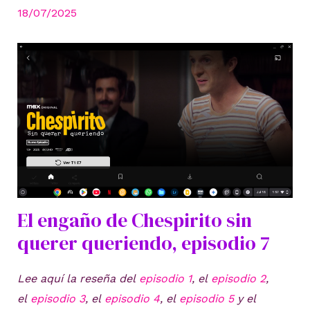
18/07/2025
El engaño de Chespirito sin
querer queriendo, episodio 7
Lee aquí la reseña del
episodio 1
, el
episodio 2
,
el
episodio 3
, el
episodio 4
, el
episodio 5
y el