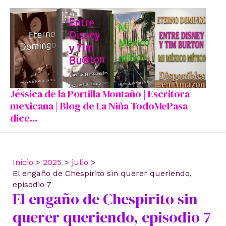
Ir
al
contenido
Jéssica de la Portilla Montaño | Escritora
mexicana | Blog de La Niña TodoMePasa
dice...
Inicio
2025
julio
El engaño de Chespirito sin querer queriendo,
episodio 7
El engaño de Chespirito sin
querer queriendo, episodio 7