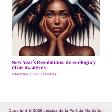
New Year’s Resolutions: de ecología y
otras m…ugres
Literatura
/ Por
ElTarotMx
Copyright © 2026 Jéssica de la Portilla Montaño |