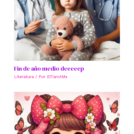
Fin de año medio deeeeep
Literatura
/ Por
ElTarotMx