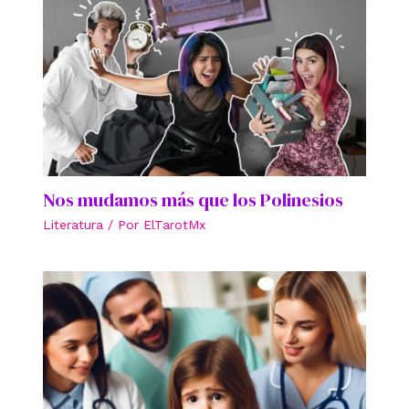
Nos mudamos más que los Polinesios
Literatura
/ Por
ElTarotMx