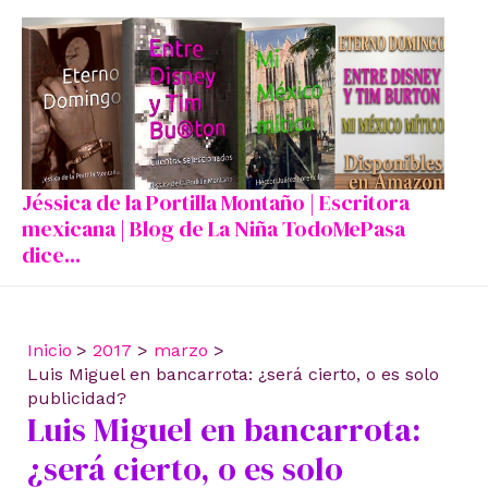
Ir
al
contenido
Jéssica de la Portilla Montaño | Escritora
mexicana | Blog de La Niña TodoMePasa
dice...
Inicio
2017
marzo
Luis Miguel en bancarrota: ¿será cierto, o es solo
publicidad?
Luis Miguel en bancarrota:
¿será cierto, o es solo