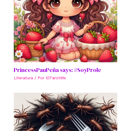
PrincessPauPeña says: #SoyProle
Literatura
/ Por
ElTarotMx