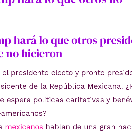
p hará lo que otros presid
e no hicieron
el presidente electo y pronto presid
esidente de la República Mexicana. ¿
 espera políticas caritativas y benév
teamericanos?
es
mexicanos
hablan de una gran naci