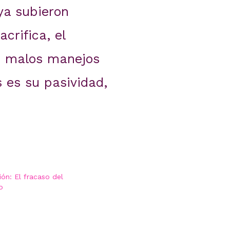
ya subieron
crifica, el
os malos manejos
 es su pasividad,
ión: El fracaso del
o