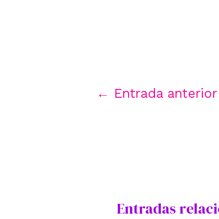
Navegación
←
Entrada anterior
de
entradas
Entradas relac