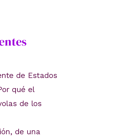
entes
ente de Estados
Por qué el
olas de los
ón, de una