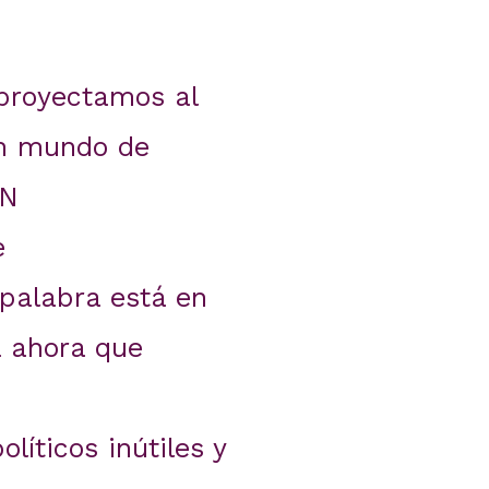
 proyectamos al
un mundo de
PN
e
 palabra está en
á ahora que
íticos inútiles y