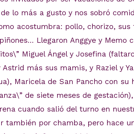
de lo más a gusto y nos sobró comid
como acostumbra: pollo, chorizo, su
piñones… Llegaron Anggye y Memo c
litos\” Miguel Ángel y Josefina (falta
 Astrid más sus mamis, y Raziel y Y
ua), Maricela de San Pancho con su h
anza\” de siete meses de gestación), 
rena cuando salió del turno en nuest
r también por chamba, pero hace un