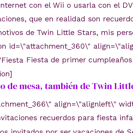
internet con el Wii o usarla con el 
aciones, que en realidad son recuerd
motivos de Twin Little Stars, mis pers
on id=\"attachment_360\" align=\"ali
Fiesta de primer cumpleaños 
ion]
ro de mesa, también de Twin Little
achment_366\" align=\"alignleft\" wid
vitaciones recuerdos para fiesta infa
 los invitados por ser vacaciones de