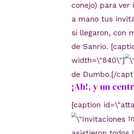
conejo) para ver 
a mano tus invit
sí llegaron, con 
de Sanrio. [capti
width=\"840\"]
de Dumbo.[/capt
¡Ah!, y un cent
[caption id=\"att
In
asistieron todos