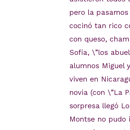
pero la pasamos 
cocinó tan rico 
con queso, cham
Sofía, \”los abue
alumnos Miguel y
viven en Nicarag
novia (con \”La P
sorpresa llegó Lo
Montse no pudo i