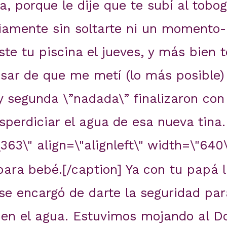
la, porque le dije que te subí al tobo
iamente sin soltarte ni un momento-
te tu piscina el jueves, y más bien t
esar de que me metí (lo más posible) 
y segunda \”nadada\” finalizaron co
perdiciar el agua de esa nueva tina.
63\" align=\"alignleft\" width=\"640\
 para bebé.[/caption] Ya con tu papá 
 se encargó de darte la seguridad par
o en el agua. Estuvimos mojando al 