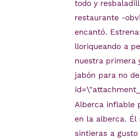
todo y resbaladil
restaurante -obv
encantó. Estrenas
lloriqueando a p
nuestra primera 
jabón para no des
id=\"attachment_3
Alberca inflable
en la alberca. Él
sintieras a gust