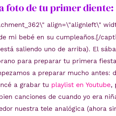
a foto de tu primer diente:
achment_362\" align=\"alignleft\" wid
 de mi bebé en su cumpleaños.[/capti
está saliendo uno de arriba). El sáb
ano para preparar tu primera fiest
empezamos a preparar mucho antes: 
ncé a grabar tu
playlist en Youtube
,
 bien canciones de cuando yo era niñ
dor nuestra tele analógica (ahora si