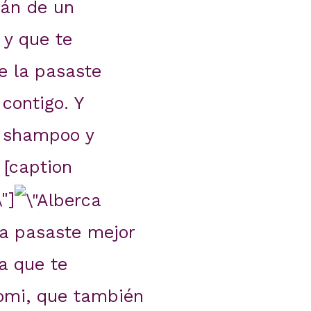
gán de un
 y que te
e la pasaste
contigo. Y
n shampoo y
 [caption
"]
la pasaste mejor
a que te
Domi, que también