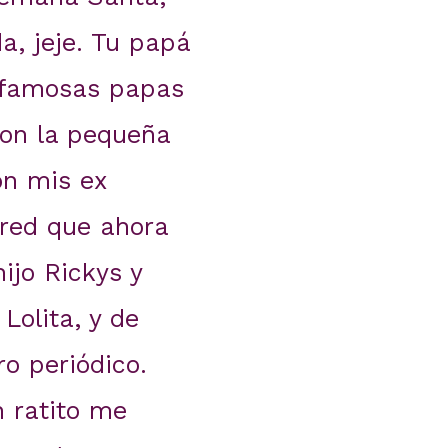
a, jeje. Tu papá
s famosas papas
on la pequeña
ron mis ex
ared que ahora
ijo Rickys y
Lolita, y de
ro periódico.
 ratito me