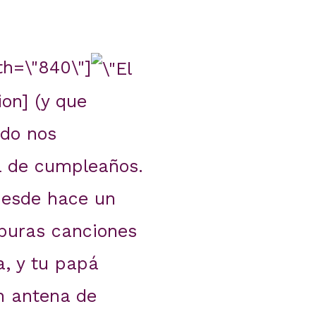
th=\"840\"]
on] (y que
ado nos
a de cumpleaños.
desde hace un
 puras canciones
a, y tu papá
n antena de