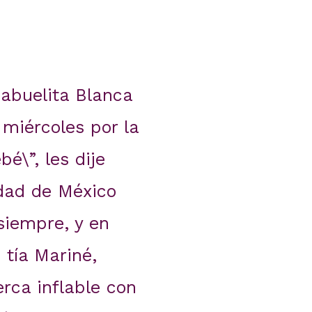
 abuelita Blanca
miércoles por la
é\”, les dije
udad de México
siempre, y en
 tía Mariné,
erca inflable con