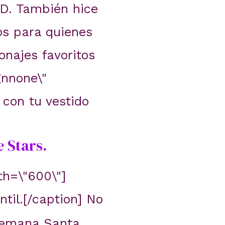
DVD. También hice
os para quienes
onajes favoritos
gnnone\"
con tu vestido
 Stars.
th=\"600\"]
ntil.[/caption] No
 Semana Santa,