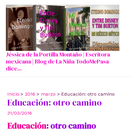
Ir
al
contenido
Jéssica de la Portilla Montaño | Escritora
mexicana | Blog de La Niña TodoMePasa
dice...
Inicio
2016
marzo
Educación: otro camino
Educación: otro camino
31/03/2016
Educación
: otro camino