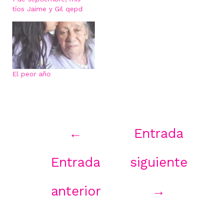
tíos Jaime y Gil qepd
El peor año
Navegación
←
Entrada
de
entradas
Entrada
siguiente
anterior
→