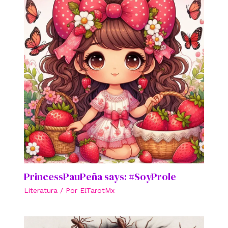
PrincessPauPeña says: #SoyProle
Literatura
/ Por
ElTarotMx