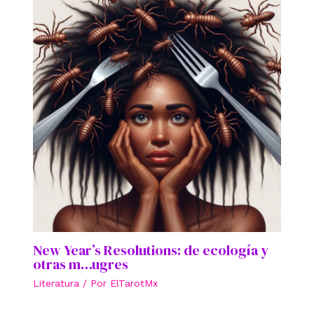
New Year’s Resolutions: de ecología y
otras m…ugres
Literatura
/ Por
ElTarotMx