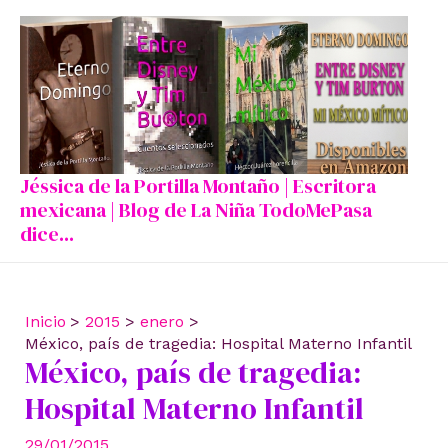
Ir
al
contenido
Jéssica de la Portilla Montaño | Escritora
mexicana | Blog de La Niña TodoMePasa
dice...
Inicio
2015
enero
México, país de tragedia: Hospital Materno Infantil
México, país de tragedia:
Hospital Materno Infantil
29/01/2015