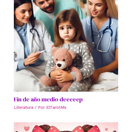
Fin de año medio deeeeep
Literatura
/ Por
ElTarotMx