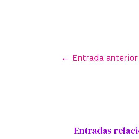
Navegación
←
Entrada anterior
de
entradas
Entradas relac