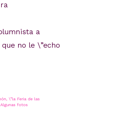
bra
columnista a
 que no le \”echo
ón, \”la Feria de las
: Algunas fotos