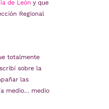
ia de León
y que
ección Regional
ue totalmente
scribí sobre la
mpañar las
gía medio… medio