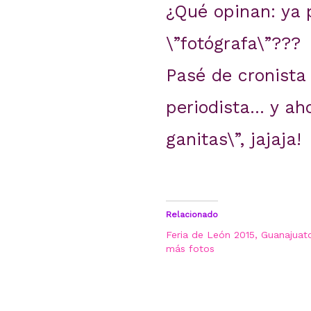
¿Qué opinan: ya p
\”fotógrafa\”???
Pasé de cronista 
periodista… y ah
ganitas\”, jajaja!
Relacionado
Feria de León 2015, Guanajuato
más fotos