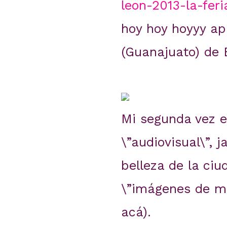
leon-2013-la-feri
hoy hoy hoyyy ap
(Guanajuato) de 
Mi segunda vez e
\”audiovisual\”, 
belleza de la ci
\”imágenes de mi
acá).