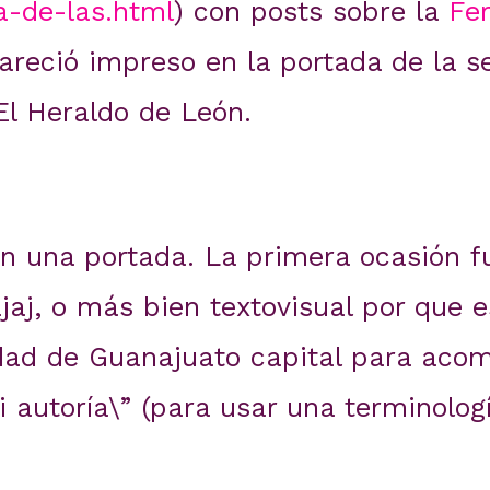
a-de-las.html
) con posts sobre la
Fer
areció impreso en la portada de la s
El Heraldo de León.
n una portada. La primera ocasión f
jajaj, o más bien textovisual por que e
udad de Guanajuato capital para aco
 autoría\” (para usar una terminolo