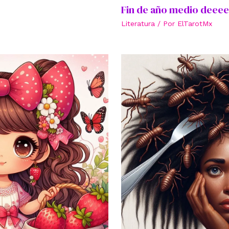
Fin de año medio deee
Literatura
/ Por
ElTarotMx