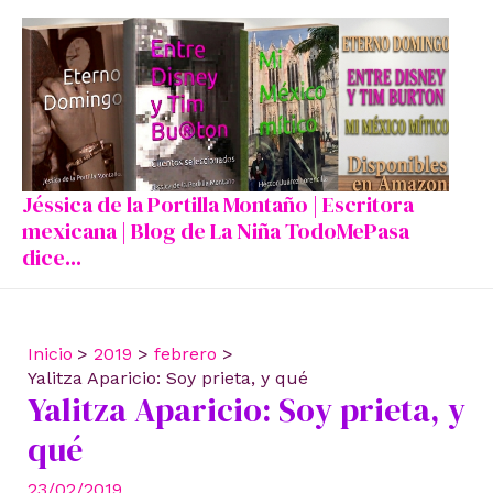
Ir
al
contenido
Jéssica de la Portilla Montaño | Escritora
mexicana | Blog de La Niña TodoMePasa
dice...
Inicio
2019
febrero
Yalitza Aparicio: Soy prieta, y qué
Yalitza Aparicio: Soy prieta, y
qué
23/02/2019