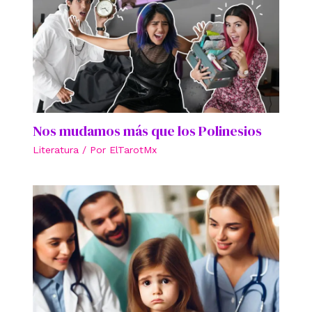
Nos mudamos más que los Polinesios
Literatura
/ Por
ElTarotMx