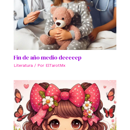
Fin de año medio deeeeep
Literatura
/ Por
ElTarotMx