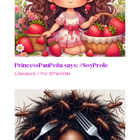
PrincessPauPeña says: #SoyProle
Literatura
/ Por
ElTarotMx