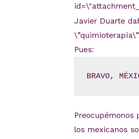
id=\"attachment_1
Javier Duarte da
\”quimioterapia\”
Pues:
BRAVO, MÉXI
Preocupémonos p
los mexicanos so