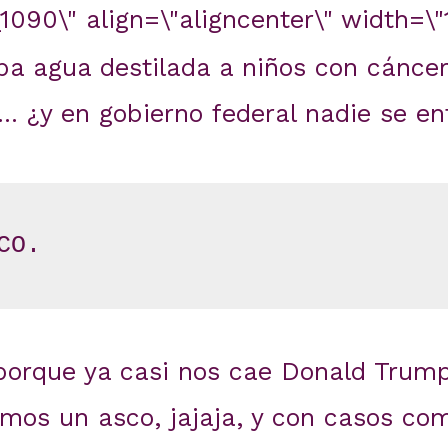
090\" align=\"aligncenter\" width=\"
ba agua destilada a niños con cánce
… ¿y en gobierno federal nadie se en
CO.
orque ya casi nos cae Donald Trump
mos un asco, jajaja, y con casos co