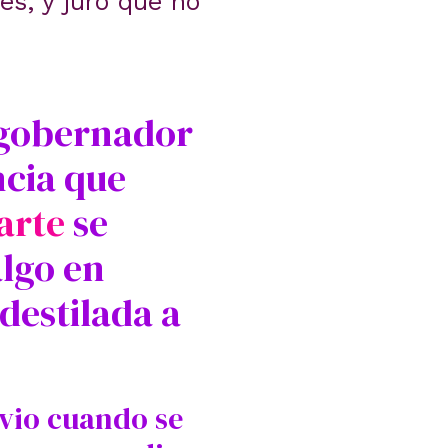
es, y juro que no
 gobernador
ncia que
arte
se
algo en
destilada a
 vio cuando se