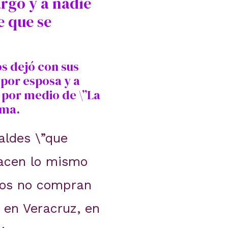
argo y a nadie
e que se
os dejó con sus
 por esposa y a
 por medio de \”La
sma.
aldes \”que
hacen lo mismo
tos no compran
 en Veracruz, en