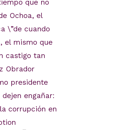
 tiempo que no
de Ochoa, el
ca \”de cuando
h, el mismo que
n castigo tan
z Obrador
mo presidente
 dejen engañar:
 la corrupción en
ption