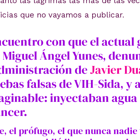
anto las lágrimas las más de las vec
ticias que no vayamos a publicar.
cuentro con que el actual
 Miguel Ángel Yunes, denu
administración de
Javier Du
ebas falsas de VIH-Sida, y 
aginable: inyectaban agua 
ncer.
te, el prófugo, el que nunca nadie