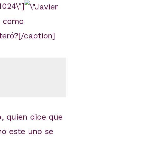
1024\"]
r como
teró?[/caption]
, quien dice que
mo este uno se