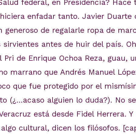
 Salud federal, en Presidencia? Hace
hiciera enfadar tanto. Javier Duarte 
n generoso de regalarle ropa de mar
 sirvientes antes de huir del país. O
l Pri de Enrique Ochoa Reza, guau, u
smo marrano que Andrés Manuel Lópe
co que fue protegido por el mismísi
to (¿…acaso alguien lo duda?). No se
Veracruz está desde Fidel Herrera. Y
lgo cultural, dicen los filósofos. [ca