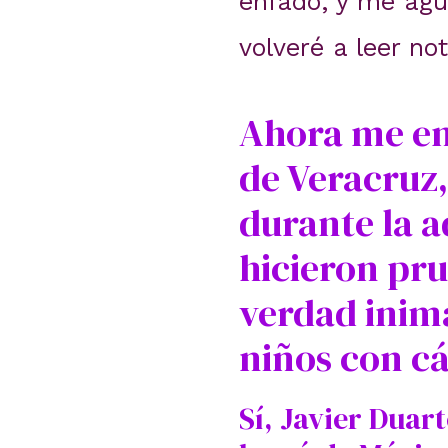
enfado, y me agu
volveré a leer no
Ahora me en
de Veracruz,
durante la 
hicieron pru
verdad inim
niños con cá
Sí, Javier Duar