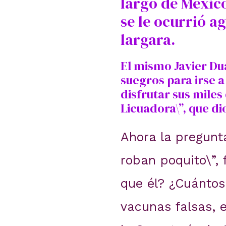
largó de México
se le ocurrió a
largara.
El mismo Javier Dua
suegros para irse a
disfrutar sus mile
Licuadora\”, que d
Ahora la pregunt
roban poquito\”,
que él? ¿Cuánto
vacunas falsas, 