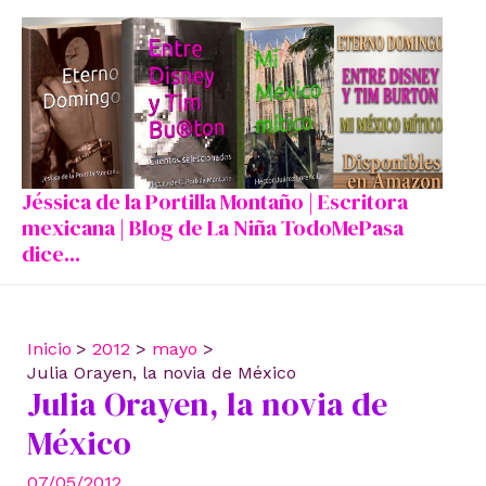
Ir
al
contenido
Jéssica de la Portilla Montaño | Escritora
mexicana | Blog de La Niña TodoMePasa
dice...
Inicio
2012
mayo
Julia Orayen, la novia de México
Julia Orayen, la novia de
México
07/05/2012