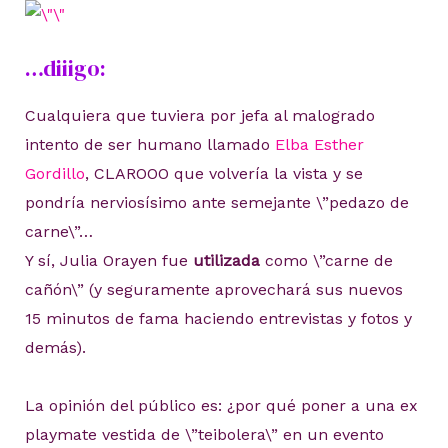
…diiigo:
Cualquiera que tuviera por jefa al malogrado
intento de ser humano llamado
Elba Esther
Gordillo
, CLAROOO que volvería la vista y se
pondría nerviosísimo ante semejante \”pedazo de
carne\”…
Y sí, Julia Orayen fue
utilizada
como \”carne de
cañón\” (y seguramente aprovechará sus nuevos
15 minutos de fama haciendo entrevistas y fotos y
demás).
La opinión del público es: ¿por qué poner a una ex
playmate vestida de \”teibolera\” en un evento