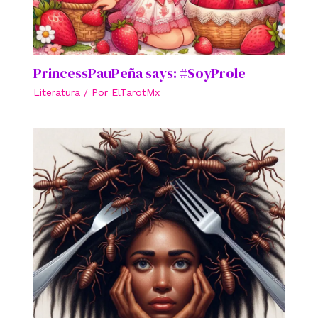
PrincessPauPeña says: #SoyProle
Literatura
/ Por
ElTarotMx