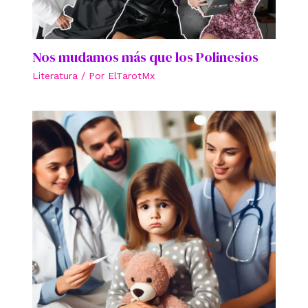
Nos mudamos más que los Polinesios
Literatura
/ Por
ElTarotMx