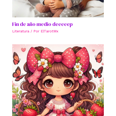
Fin de año medio deeeeep
Literatura
/ Por
ElTarotMx