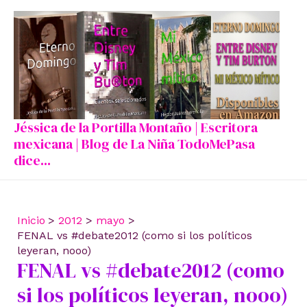
Ir
al
contenido
Jéssica de la Portilla Montaño | Escritora
mexicana | Blog de La Niña TodoMePasa
dice...
Inicio
2012
mayo
FENAL vs #debate2012 (como si los políticos
leyeran, nooo)
FENAL vs #debate2012 (como
si los políticos leyeran, nooo)