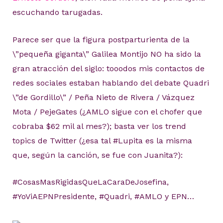
escuchando tarugadas.
Parece ser que la figura postparturienta de la
\”pequeña giganta\” Galilea Montijo NO ha sido la
gran atracción del siglo: tooodos mis contactos de
redes sociales estaban hablando del debate Quadri
\”de Gordillo\” / Peña Nieto de Rivera / Vázquez
Mota / PejeGates (¿AMLO sigue con el chofer que
cobraba $62 mil al mes?); basta ver los trend
topics de Twitter (¿esa tal #Lupita es la misma
que, según la canción, se fue con Juanita?):
#CosasMasRigidasQueLaCaraDeJosefina,
#YoViAEPNPresidente, #Quadri, #AMLO y EPN…