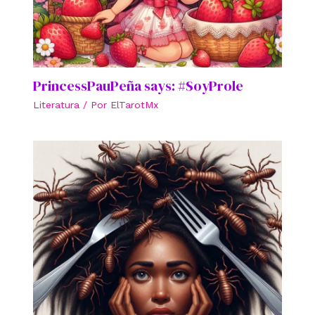
PrincessPauPeña says: #SoyProle
Literatura
/ Por
ElTarotMx