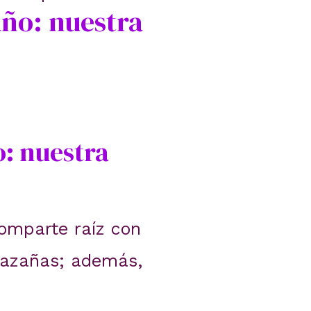
año: nuestra
o: nuestra
Comparte raíz con
 hazañas; además,