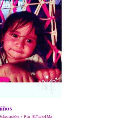
niños
Educación
/ Por
ElTarotMx