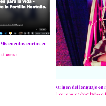
: Mis cuentos cortos en
r
ElTarotMx
Origen del lenguaje en 
1 comentario
/
Autor invitado
,