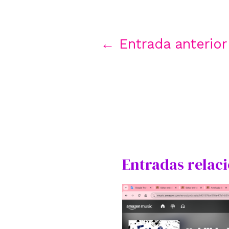
Navegación
←
Entrada anterior
de
entradas
Entradas relac