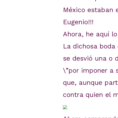
México estaban e
Eugenio!!!
Ahora, he aquí l
La dichosa boda
se desvió una o d
\”por imponer a 
que, aunque parte
contra quien el 