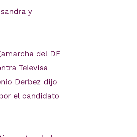
ssandra y
gamarcha del DF
ontra Televisa
nio Derbez dijo
por el candidato