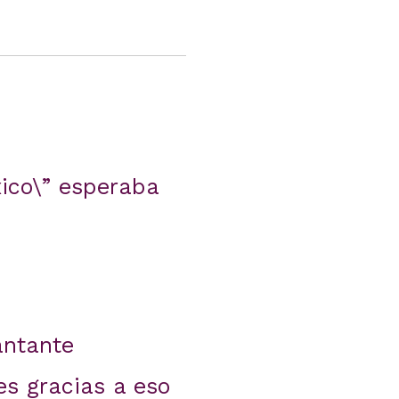
xico\” esperaba
antante
es gracias a eso