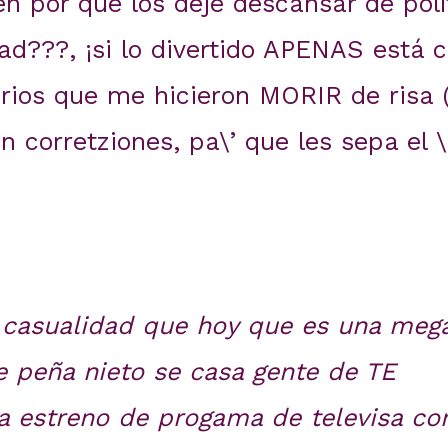
 por qué los dejé descansar de polít
dad???, ¡si lo divertido APENAS está
ios que me hicieron MORIR de risa 
in corretziones, pa\’ que les sepa el \
 casualidad que hoy que es una meg
e peña nieto se casa gente de TE
 estreno de progama de televisa co