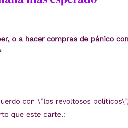
per, o a hacer compras de pánico con
?
cuerdo con \”los revoltosos políticos\”
to que este cartel: