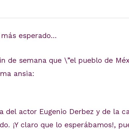
a más esperado…
 fin de semana que \”el pueblo de Mé
ima ansia:
da del actor Eugenio Derbez y de la c
do. ¡Y claro que lo esperábamos!, pu