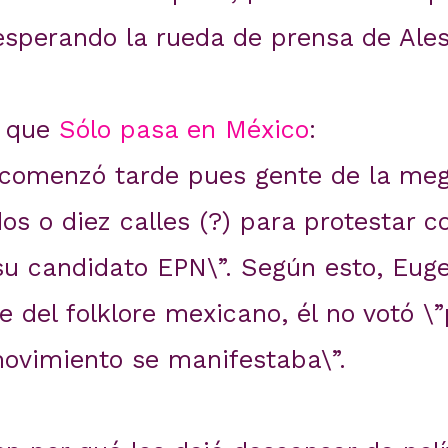
sperando la rueda de prensa de Ale
o que
Sólo pasa en México
:
 comenzó tarde pues gente de la me
os o diez calles (?) para protestar c
su candidato EPN\”. Según esto, Euge
 del folklore mexicano, él no votó \”
movimiento se manifestaba\”.