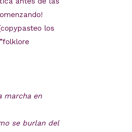
ica antes de las
 comenzando!
(copypasteo los
”folklore
a marcha en
mo se burlan del