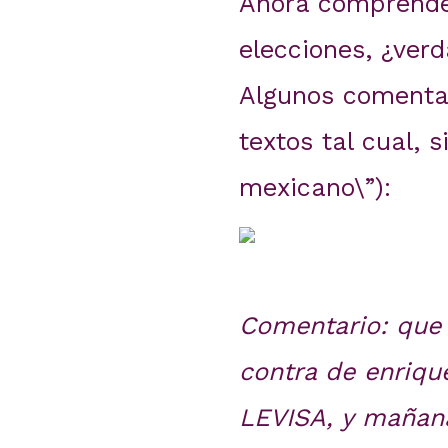
Ahora comprenden
elecciones, ¿ver
Algunos comentar
textos tal cual, s
mexicano\”):
Comentario: que
contra de enriqu
LEVISA, y mañana