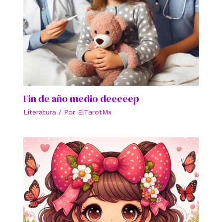
Fin de año medio deeeeep
Literatura
/ Por
ElTarotMx