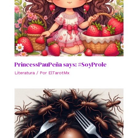
PrincessPauPeña says: #SoyProle
Literatura
/ Por
ElTarotMx