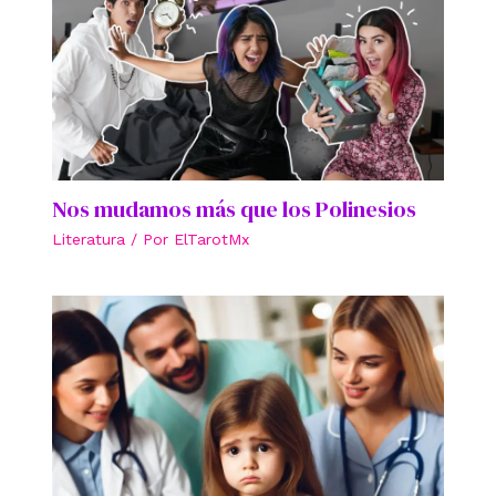
Nos mudamos más que los Polinesios
Literatura
/ Por
ElTarotMx