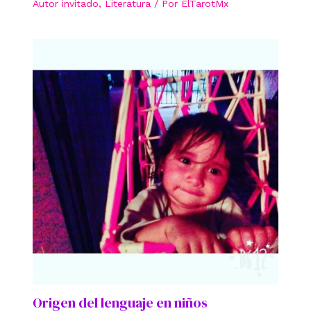
Autor invitado
,
Literatura
/ Por
ElTarotMx
Origen del lenguaje en niños