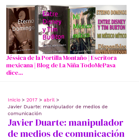
Ir
al
contenido
Jéssica de la Portilla Montaño | Escritora
mexicana | Blog de La Niña TodoMePasa
dice...
Inicio
2017
abril
Javier Duarte: manipulador de medios de
comunicación
Javier Duarte: manipulador
de medios de comunicación