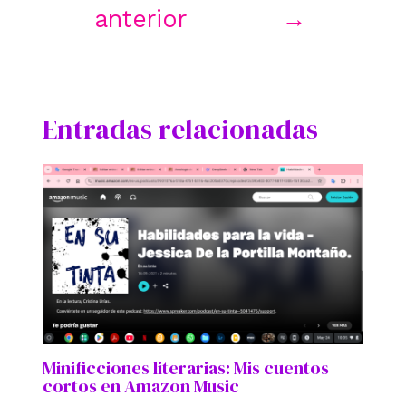
anterior
→
Entradas relacionadas
Minificciones literarias: Mis cuentos
cortos en Amazon Music