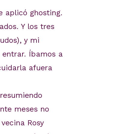
e aplicó ghosting.
dos. Y los tres
udos), y mi
 entrar. Íbamos a
cuidarla afuera
 presumiendo
ante meses no
 vecina Rosy