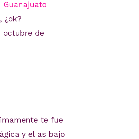
e Guanajuato
, ¿ok?
e octubre de
ltimamente te fue
gica y el as bajo