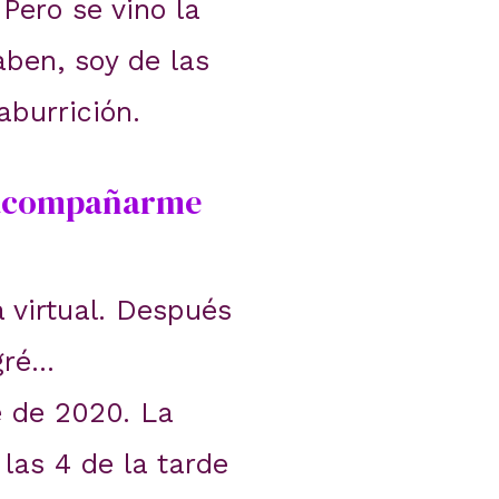
ero se vino la
ben, soy de las
burrición.
a acompañarme
 virtual. Después
gré…
e de 2020. La
las 4 de la tarde