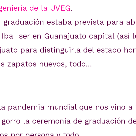
geniería de la UVEG
.
 graduación estaba prevista para abr
Iba ser en Guanajuato capital (así l
uato para distinguirla del estado ho
 los zapatos nuevos, todo…
la pandemia mundial que nos vino a f
 gorro la ceremonia de graduación de
os por persona y todo.