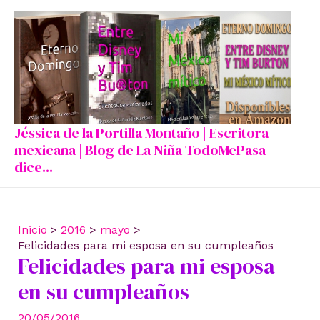
Ir
al
contenido
Jéssica de la Portilla Montaño | Escritora
mexicana | Blog de La Niña TodoMePasa
dice...
Inicio
2016
mayo
Felicidades para mi esposa en su cumpleaños
Felicidades para mi esposa
en su cumpleaños
20/05/2016